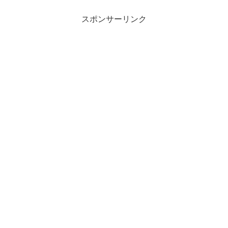
すめ
ト・無
キッ
エア
の宿
料利用
ザニ
ビ
スポンサーリンク
泊
する方
ア東
ー】
棟・
法を解
京を
コス
森の
説！
上手
パ良
空中
く回
し
散
るコ
我が
歩・
ツ・
家の
プー
パビ
全日
ル
リオ
程・
イル
ン体
総費
マー
験
用を
レを
談/
紹
徹底
レビ
介！
解説
ュー
（前
半）