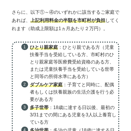
さらに、以下①～④のいずれかに該当するご家庭で
あれば、
上記利用料金の半額を市町村が負担
してく
れます（助成上限額は1ヵ月あたり２万円）。
ひとり親家庭
：ひとり親である方（児童
扶養手当を受給している方、市町村のひ
とり親家庭等医療費受給資格のある方、
または児童扶養手当を受給している世帯
と同等の所得水準にある方）
ダブルケア家庭
：子育てと同時に、配偶
者もしくは扶養親族の生活介護を行う必
要がある方
多子世帯
：18歳に達する日以後、最初の
3/31までの間にある児童を3人以上養育し
ている方
多治世帯
：多治の児童（18歳に達する日