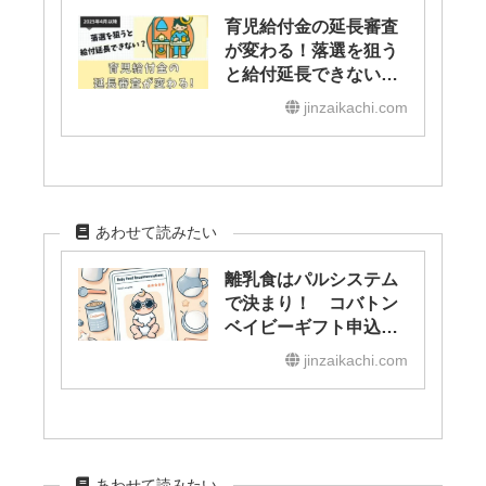
育児給付金の延長審査
が変わる！落選を狙う
と給付延長できない？
2025年4月以降の手続
jinzaikachi.com
きを解説
あわせて読みたい
離乳食はパルシステム
で決まり！ コバトン
ベイビーギフト申込者
の割引特典とは？
jinzaikachi.com
あわせて読みたい