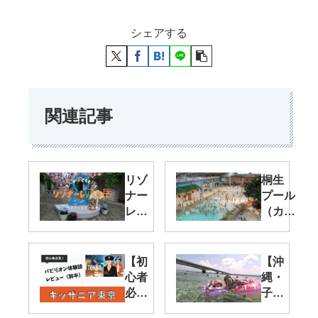
シェアする
関連記事
リゾ
桐生
ナー
プール
レ八
（カリ
ヶ
ビアン
岳
ビー
子連
チ）
【初
【沖
れ旅
料金・
心者
縄・
行
お得な
必
子連
おす
チケッ
見】
れ・