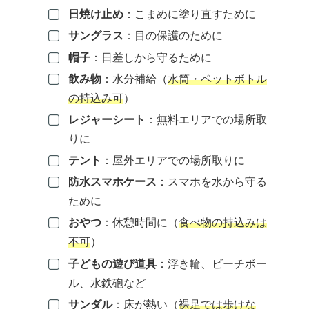
日焼け止め
：こまめに塗り直すために
サングラス
：目の保護のために
帽子
：日差しから守るために
飲み物
：水分補給（
水筒・ペットボトル
の持込み可
）
レジャーシート
：無料エリアでの場所取
りに
テント
：屋外エリアでの場所取りに
防水スマホケース
：スマホを水から守る
ために
おやつ
：休憩時間に（
食べ物の持込みは
不可
）
子どもの遊び道具
：浮き輪、ビーチボー
ル、水鉄砲など
サンダル
：床が熱い（
裸足では歩けな