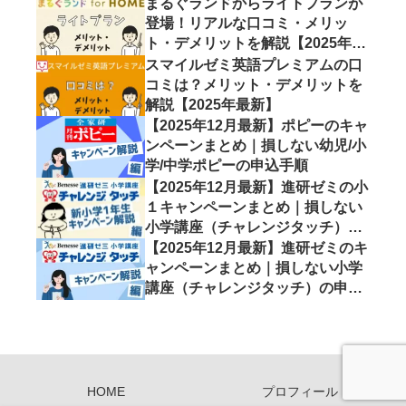
まるぐランドからライトプランが
登場！リアルな口コミ・メリッ
ト・デメリットを解説【2025年最
新】
スマイルゼミ英語プレミアムの口
コミは？メリット・デメリットを
解説【2025年最新】
【2025年12月最新】ポピーのキャ
ンペーンまとめ｜損しない幼児/小
学/中学ポピーの申込手順
【2025年12月最新】進研ゼミの小
１キャンペーンまとめ｜損しない
小学講座（チャレンジタッチ）の
申込手順6ステップ
【2025年12月最新】進研ゼミのキ
ャンペーンまとめ｜損しない小学
講座（チャレンジタッチ）の申込
手順6ステップ
HOME
プロフィール