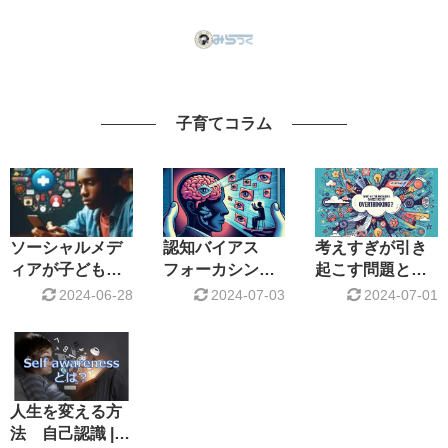
子育てコラム
ソーシャルメデ
認知バイアス
考えすぎが引き
ィアが子どもに
フォーカシン
起こす問題と
与える影響と
グ・イリュージ
は？ 心理学か
2024-06-28
2024-07-03
2024-07-01
は？ 親が知る
ョンとは？ そ
らわかりやすく
べきSNSとの向
の問題点と５つ
解説 行動力を
き合い方とは？
の克服法を徹底
高める秘訣を理
解説
解しよう！
人生を変える方
法 自己認識 |