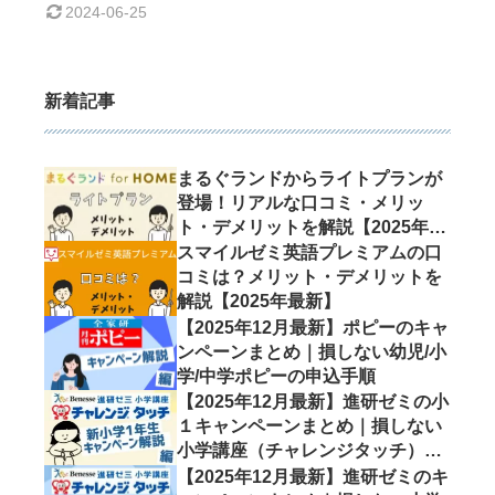
セルフ・アウェ
2024-06-25
アネスを高める
には？ やりた
いことが分から
新着記事
ないあなたへ
まるぐランドからライトプランが
登場！リアルな口コミ・メリッ
ト・デメリットを解説【2025年最
新】
スマイルゼミ英語プレミアムの口
コミは？メリット・デメリットを
解説【2025年最新】
【2025年12月最新】ポピーのキャ
ンペーンまとめ｜損しない幼児/小
学/中学ポピーの申込手順
【2025年12月最新】進研ゼミの小
１キャンペーンまとめ｜損しない
小学講座（チャレンジタッチ）の
申込手順6ステップ
【2025年12月最新】進研ゼミのキ