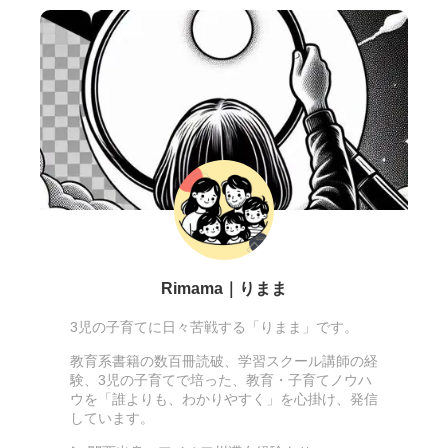
Rimama｜りまま
3児の子育てに日々苦戦する「りまま」です。
教育系書籍の数百冊読破、学習スクール講師の経
験、3児の子育てで培った、教育・子育てノウハ
ウを「誰よりも、わかりやすく」を心掛け、発信
しています。