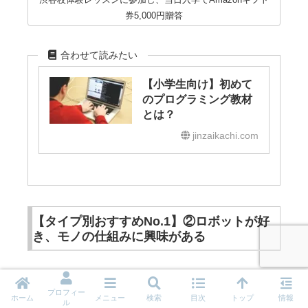
券5,000円贈答
合わせて読みたい
【小学生向け】初めて
のプログラミング教材
とは？
jinzaikachi.com
【タイプ別おすすめNo.1】②ロボットが好
き、モノの仕組みに興味がある
ロボット好きの小学生には、「エジソンアカデミ
プロフィー
ホーム
メニュー
検索
目次
トップ
情報
ー」、「自考力キッズ」がおすすめです。
ル